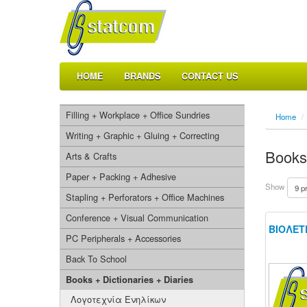
HOME
BRANDS
CONTACT US
Filling + Workplace + Office Sundries
Home
/
Writing + Graphic + Gluing + Correcting
Books 
Arts & Crafts
Paper + Packing + Adhesive
Show
Stapling + Perforators + Office Machines
Conference + Visual Communication
ΒΙΟΛΕΤ
PC Peripherals + Accessories
Back To School
Books + Dictionaries + Diaries
Λογοτεχνία Ενηλίκων